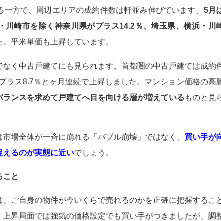
る一方で、周辺エリアの成約件数は軒並み伸びています。
5月
浜・川崎市を除く神奈川県がプラス14.2％、埼玉県、横浜・川
た。平米単価も上昇しています。
でなく中古戸建てにも見られます。首都圏の中古戸建ては成約
もプラス8.7％とヶ月連続で上昇しました。マンション価格の高
バランスを求めて戸建てへ目を向ける層が増えている
ものと見
は市場全体が一斉に崩れる「バブル崩壊」ではなく、
買い手が
捉えるのが実態に近い
でしょう。
ること
は、ご自身の物件が今いくらで売れるのかを正確に把握するこ
。上昇局面では強気の価格設定でも買い手がつきましたが、調