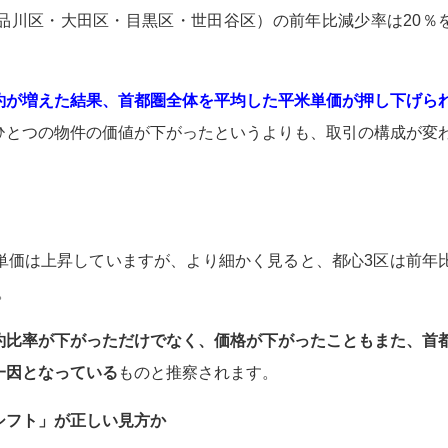
品川区・大田区・目黒区・世田谷区）の前年比減少率は20％
約が増えた結果、首都圏全体を平均した平米単価が押し下げら
ひとつの物件の価値が下がったというよりも、取引の構成が変
。
単価は上昇していますが、より細かく見ると、都心3区は前年
。
約比率が下がっただけでなく、価格が下がったこともまた、
首
一因となっている
ものと推察されます。
シフト」が正しい見方か