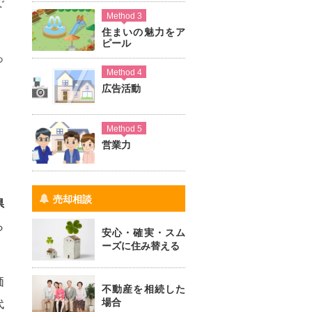
で
Method 3
住まいの魅力をア
ピール
っ
Method 4
広告活動
Method 5
営業力
売却相談
県
ら
安心・確実・スム
ーズに住み替える
価
不動産を相続した
場合
代