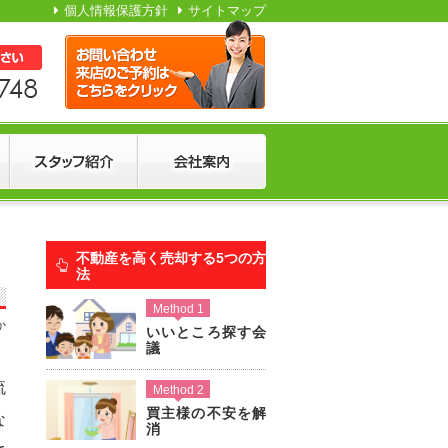
個人情報保護方針
サイトマップ
不動産を高く売却する5つの方
法
Method 1
か
いいところ探す会
議
流
Method 2
買主様の不安を解
な
消