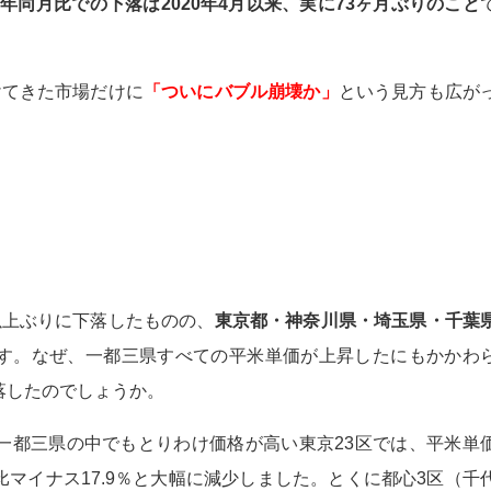
年同月比での下落は2020年4月以来、実に73ヶ月ぶりのこと
けてきた市場だけに
「ついにバブル崩壊か」
という見方も広が
以上ぶりに下落したものの、
東京都・神奈川県・埼玉県・千葉
す。なぜ、一都三県すべての平米単価が上昇したにもかかわ
落したのでしょうか。
一都三県の中でもとりわけ価格が高い東京23区では、平米単
マイナス17.9％と大幅に減少しました。とくに都心3区（千