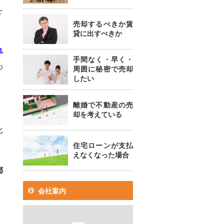
を
売却するべきか賃
貸に出すべきか
れ
手間なく・早く・
わ
周囲に秘密で売却
したい
離婚で不動産の売
却を考えている
比
住宅ローンが支払
えなくなった場合
都
会社案内