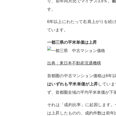
り、前年同月比でマイナス3.9％。
前
す。
6年以上にわたって右肩上がりを続
ています。
一都三県の平米単価は上昇
出典：東日本不動産流通機構
首都圏の中古マンション価格は6年
はいずれも平米単価が上昇
していま
ず、首都圏全域の平均平米単価が下
それは「成約比率」に起因します。
は上昇したものの、成約件数は前年比