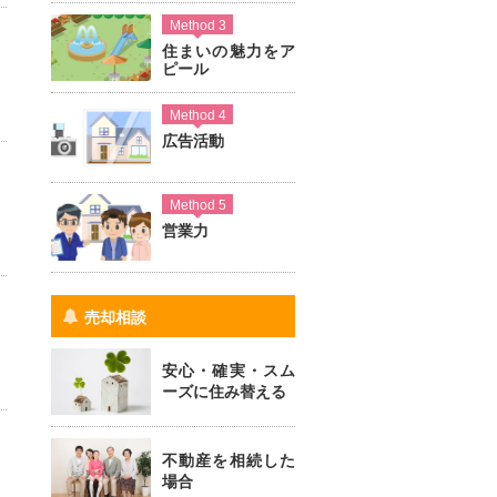
Method 3
住まいの魅力をア
ピール
Method 4
広告活動
Method 5
営業力
売却相談
安心・確実・スム
ーズに住み替える
不動産を相続した
場合