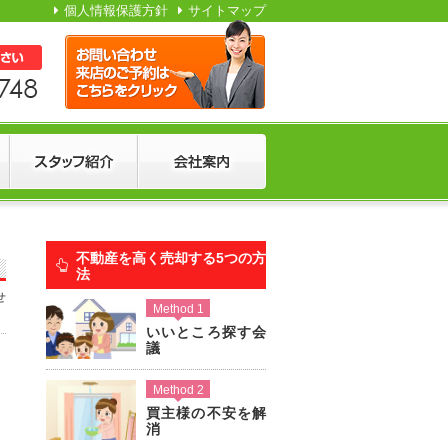
個人情報保護方針
サイトマップ
不動産を高く売却する5つの方
法
せ
Method 1
いいところ探す会
議
Method 2
買主様の不安を解
消