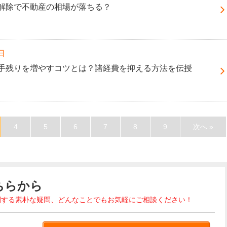
解除で不動産の相場が落ちる？
日
手残りを増やすコツとは？諸経費を抑える方法を伝授
4
5
6
7
8
9
次へ »
ちらから
関する素朴な疑問、どんなことでもお気軽にご相談ください！