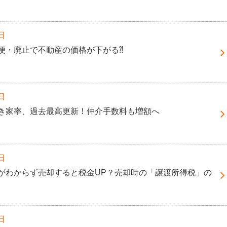
日
便・廃止で不動産の価格が下がる⁈
日
き家率、過去最高更新！仲介手数料も増額へ
日
がわからず売却すると税金UP？売却時の「譲渡所得税」の
日